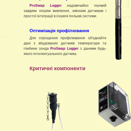
ProSwap Logger
надзвичайно гнучкий
завдяки опціям живлення, змінним датчикам і
простої інтеграції в існуючі польові системи.
Оптимізація профілювання
Для спрощення профілювання об'єднайте
дані з вбудованих датчиків температури та
глибини зонда
ProSwap Logger
з даними будь-
якого інтелектуального датчика.
Критичні компоненти