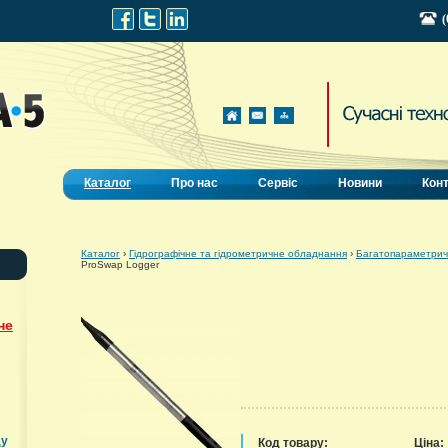
(
Каталог
Про нас
Сервіс
Новини
Кон
Каталог
›
Гідрографічне та гідрометричне обладнання
›
Багатопараметричн
ProSwap Logger
не
ду
Код товару:
Ціна: