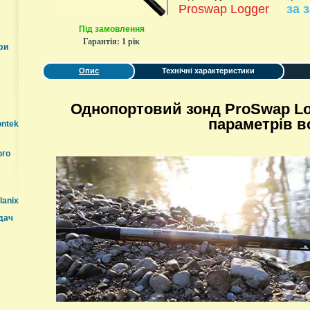
Proswap Logger
за 
Під замовлення
Гарантія:
1 рік
фи
Опис
Технічні характеристики
Однопортовий зонд ProSwap Lo
параметрів в
ontek
ого
lanix
дач