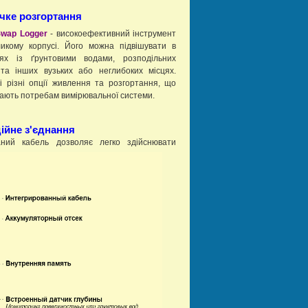
чке розгортання
Swap Logger
- високоефективний інструмент
икому корпусі. Його можна підвішувати в
зях із ґрунтовими водами, розподільних
та інших вузьких або неглибоких місцях.
і різні опції живлення та розгортання, що
дають потребам вимірювальної системи.
ійне з'єднання
аний кабель дозволяє легко здійснювати