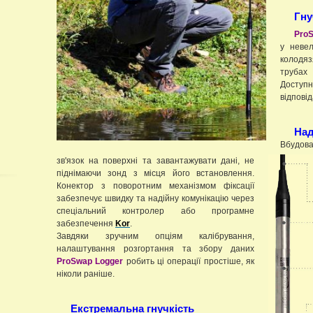
Гну
Pro
у невел
колодя
трубах 
Доступн
відпові
Над
Вбудов
зв'язок на поверхні та завантажувати дані, не
піднімаючи зонд з місця його встановлення.
Конектор з поворотним механізмом фіксації
забезпечує швидку та надійну комунікацію через
спеціальний контролер або програмне
забезпечення
Kor
.
Завдяки зручним опціям калібрування,
налаштування розгортання та збору даних
ProSwap Logger
робить ці операції простіше, як
ніколи раніше.
Екстремальна гнучкість