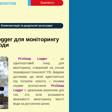
запитом
Замовити
Комплектація та додаткові аксесуари
gger для моніторингу
оди
ProSwap Logger
- це
однопортовий зонд для
моніторингу, створений на основі
перевіреної технології YSI. Завдяки
датчикам, що легко адаптуються
під потреби клієнта, і гнучким
опціям розгортання
ProSwap
Logger
є ідеальним рішенням для
тих, хто хоче розширити
можливості моніторингу якості
води за доступною ціною.