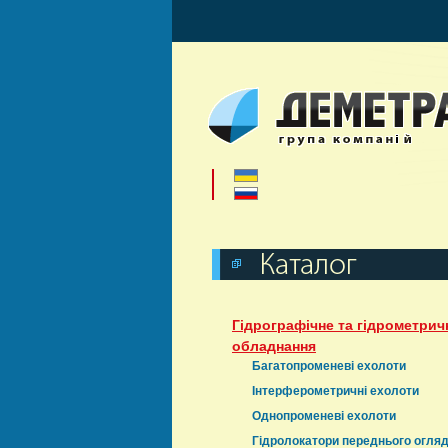
Гідрографічне та гідрометрич
обладнання
Багатопроменеві ехолоти
Інтерферометричні ехолоти
Однопроменеві ехолоти
Гідролокатори переднього огля