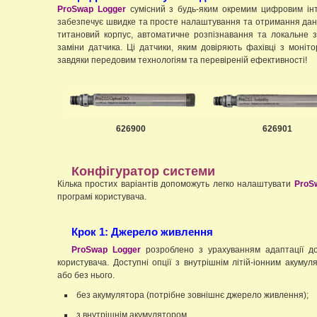
ProSwap Logger
сумісний з будь-яким окремим цифровим ін
забезпечує швидке та просте налаштування та отримання дани
титановий корпус, автоматичне розпізнавання та локальне з
заміни датчика. Ці датчики, яким довіряють фахівці з моніт
завдяки передовим технологіям та перевіреній ефективності!
626900
626901
Конфігуратор системи
Кілька простих варіантів допоможуть легко налаштувати
ProS
програмі користувача.
Крок 1: Джерело живлення
ProSwap Logger
розроблено з урахуванням адаптації до
користувача. Доступні опції з внутрішнім літій-іонним акумул
або без нього.
без акумулятора (потрібне зовнішнє джерело живлення);
з внутрішнім акумулятором.