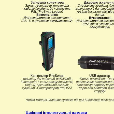
Заглушка конектора
Джерело живленн
Захист верхнього конектора
Спеціальне зовнішнє дж
кабелю (входить до комплекту
живлення з 6 батарейкам
PSL (ProSwap Logger)
АА для декількох місяців 
Використання
даних.
Для автономного розгортання
Використання
(PSL із внутрішнім акумулятором)
Для автономного розго
(PSL без внутрішньо
акумулятора)
Контролер ProSwap
USB адаптер
Швидкий та простий мобільний
Пряме підключення до 
інтерфейс з кольоровим дисплеєм;
програмним забезпечення
міцний, ергономічний дизайн;
забезпечує зарядку чере
сумісний із контролером ProDSS!
порт або адаптер змін
струму.
*Вихід Modbus налаштовується під час оновлення після зап
Цифрові інтелектуальні датчики