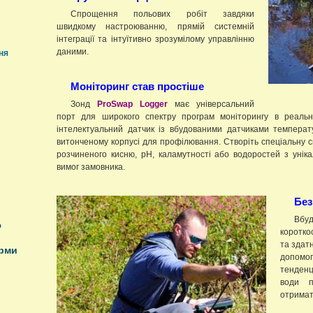
Спрощення польових робіт завдяки
швидкому настроюванню, прямій системній
інтеграції та інтуїтивно зрозумілому управлінню
даними.
ня
Моніторинг став простіше
Зонд
ProSwap Logger
має універсальний
порт для широкого спектру програм моніторингу в реальн
інтелектуальний датчик із вбудованими датчиками темпера
витонченому корпусі для профілювання. Створіть спеціальну с
розчиненого кисню, pH, каламутності або водоростей з унік
вимог замовника.
Без
Вбуд
ю
коротко
та здат
орми
допом
тенденц
води п
отримат