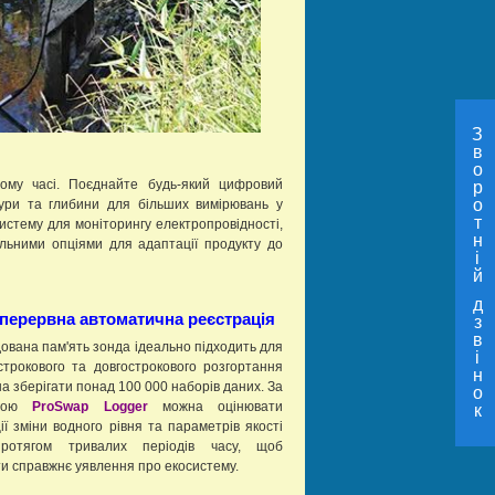
З
в
о
ому часі. Поєднайте будь-який цифровий
р
о
тури та глибини для більших вимірювань у
т
истему для моніторингу електропровідності,
н
альними опціями для адаптації продукту до
і
й
д
перервна автоматична реєстрація
з
в
ована пам'ять зонда ідеально підходить для
і
строкового та довгострокового розгортання
н
на зберігати понад 100 000 наборів даних. За
о
огою
ProSwap Logger
можна оцінювати
к
ії зміни водного рівня та параметрів якості
ротягом тривалих періодів часу, щоб
и справжнє уявлення про екосистему.