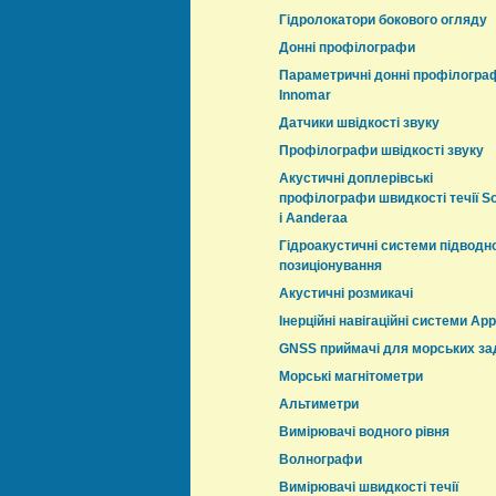
Гідролокатори бокового огляду
Донні профілографи
Параметричні донні профілогра
Innomar
Датчики швідкості звуку
Профілографи швідкості звуку
Акустичні доплерівські
профілографи швидкості течії S
і Aanderaa
Гідроакустичні системи підводн
позиціонування
Акустичні розмикачі
Інерційні навігаційні системи App
GNSS приймачі для морських за
Морські магнітометри
Альтиметри
Вимірювачі водного рівня
Волнографи
Вимірювачі швидкості течії