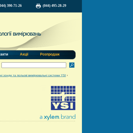
044) 390-71-26
(044) 495-28-29
такти
Акції
Розпродаж
і зонди та польові вимірювальні системи YSI
›