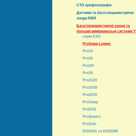
CTD профілографи
Датчики та багатопараметричні
зонди RBR
Багатопараметричні зонди та
польові вимірювальні системи Y
серія EXO
ProSwap Logger
Pro10
Pro20
Pro20i
Pro30
Pro1020
Pro1030
Pro2030
ProSwap
ProDSS
ProQuatro
ProSolo
DO200A та DO200M