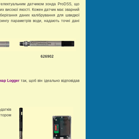
телектуальним датчиком зонда ProDSS, що
х високої якості. Кожен датчик має зварний
берігання даних калібрування для швидкої
орингу параметрів води, надають точні дані
626902
wap Logger
так, щоб він ідеально відповідав
датків
ятором