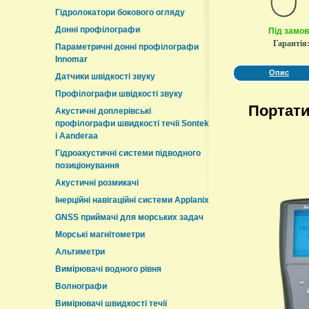
Гідролокатори бокового огляду
Донні профілографи
Під замо
Гарантія
Параметричні донні профілографи
Innomar
Опис
Датчики швідкості звуку
Профілографи швідкості звуку
Портати
Акустичні доплерівські
профілографи швидкості течії Sontek
і Aanderaa
Гідроакустичні системи підводного
позиціонування
Акустичні розмикачі
Інерційні навігаційні системи Applanix
GNSS приймачі для морських задач
Морські магнітометри
Альтиметри
Вимірювачі водного рівня
Волнографи
Вимірювачі швидкості течії