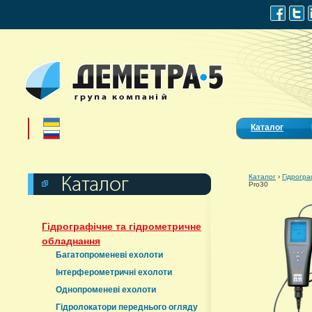
Каталог
Каталог
›
Гідрогра
Pro30
Гідрографічне та гідрометричне
обладнання
Багатопроменеві ехолоти
Інтерферометричні ехолоти
Однопроменеві ехолоти
Гідролокатори переднього огляду