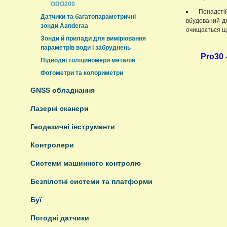
ODO200
Понадсті
Датчики та багатопараметричні
вбудований дл
зонди Aanderaa
очищається щі
Зонди й прилади для вимірювання
параметрів води і забруднень
Pro30 
Підводні толщиномери металів
Фотометри та колориметри
GNSS обладнання
Лазерні сканери
Геодезичні інструменти
Контролери
Системи машинного контролю
Безпілотні системи та платформи
Буї
Погодні датчики