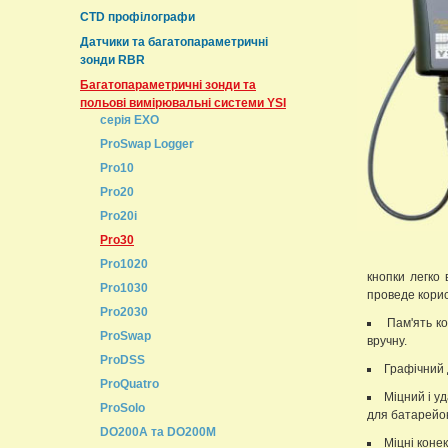
CTD профілографи
Датчики та багатопараметричні
зонди RBR
Багатопараметричні зонди та
польові вимірювальні системи YSI
серія EXO
ProSwap Logger
Pro10
Pro20
Pro20i
Pro30
Pro1020
кнопки легко 
Pro1030
проведе корис
Pro2030
Пам'ять к
ProSwap
вручну.
ProDSS
Графічний д
ProQuatro
Міцний і у
ProSolo
для батарейок
DO200A та DO200M
Міцні коне