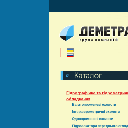
Гідрографічне та гідрометрич
обладнання
Багатопроменеві ехолоти
Інтерферометричні ехолоти
Однопроменеві ехолоти
Гідролокатори переднього огля