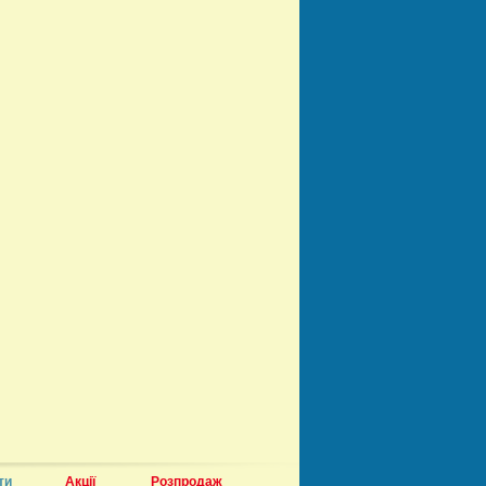
ти
Акції
Розпродаж