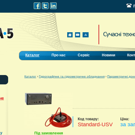
(
Каталог
Про нас
Сервіс
Новини
Кон
Каталог
›
Гідрографічне та гідрометричне обладнання
›
Параметричні донн
не
Код товару:
Ціна:
Standard-USV
за за
ду
Під замовлення