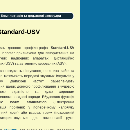
Комплектація та додаткові аксесуари
Standard-USV
ель донного профілографа
Standard-USV
ї Innomar призначена для використання на
отних надводних апаратах: дистанційно
их (USV) та автономно керованих (ASV).
ка швидкість пінгування, невелика зайнята
а можливість передачі звукових імпульсів у
ому діапазоні частот забезпечують
ня даних донного профілювання з чудовою
льною здатністю та дуже хорошим
енням в осадові породи. Вбудована функція
onic beam stabilization
(Електронна
ізація променя) у поперечному напрямку
чний крен) або вздовж треку (поздовжній
використовується для компенсації рухів