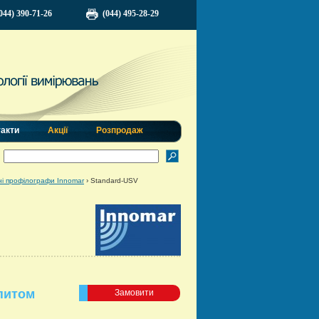
044) 390-71-26
(044) 495-28-29
такти
Акції
Розпродаж
і профілографи Innomar
›
Standard-USV
питом
Замовити