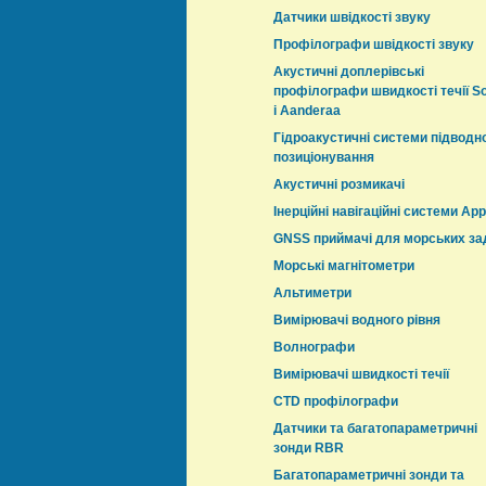
Датчики швідкості звуку
Профілографи швідкості звуку
Акустичні доплерівські
профілографи швидкості течії S
і Aanderaa
Гідроакустичні системи підводн
позиціонування
Акустичні розмикачі
Інерційні навігаційні системи App
GNSS приймачі для морських за
Морські магнітометри
Альтиметри
Вимірювачі водного рівня
Волнографи
Вимірювачі швидкості течії
CTD профілографи
Датчики та багатопараметричні
зонди RBR
Багатопараметричні зонди та