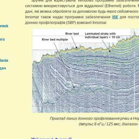
Зручне для користувача Windows програмне забезпечен
системою використовується для віддаленої (Ethernet) роботи
дані, які можна обробляти за допомогою будь-якого сейсмічног
Innomar також надає програмне забезпечення
ISE
для постоб
донних профілографів (SBP) компанії Innomar.
ontek
ого
lanix
дач
Приклад даних донного профілювання річки в Но
(імпульс 8 кГц / 125 мкс; діапазон