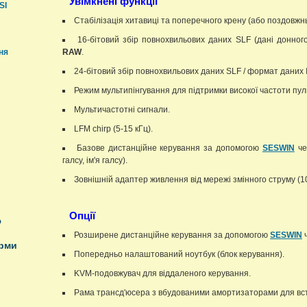
Увімкнені функції
SI
Стабілізація хитавиці та поперечного крену (або поздовжнь
16-бітовий збір повнохвильових даних SLF (дані донно
ня
RAW
.
24-бітовий збір повнохвильових даних SLF / формат даних
Режим мультипінгування для підтримки високої частоти пуль
Мультичастотні сигнали.
LFM chirp (5-15 кГц).
Базове дистанційне керування за допомогою
SESWIN
че
галсу, ім'я галсу).
Зовнішній адаптер живлення від мережі змінного струму (1
Опції
ю
Розширене дистанційне керування за допомогою
SESWIN
ч
орми
Попередньо налаштований ноутбук (блок керування).
KVM-подовжувач для віддаленого керування.
Рама трансд'юсера з вбудованими амортизаторами для вст