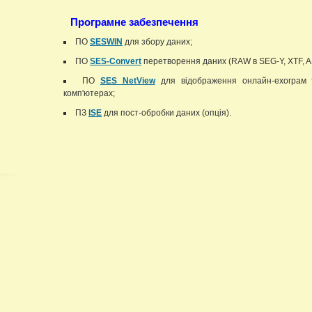
Програмне забезпечення
ПО
SESWIN
для збору даних;
ПО
SES-Convert
перетворення даних (RAW в SEG-Y, XTF, AS
ПО
SES NetView
для відображення онлайн-ехограм т
комп'ютерах;
ПЗ
ISE
для пост-обробки даних (опція).