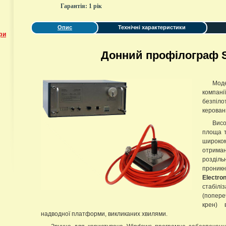
Гарантія:
1 рік
Опис
Технічні характеристики
фи
Донний профілограф 
Мод
компані
безпіл
керован
Висо
площа т
широк
отриман
розді
проникн
Electr
стабіл
(попере
крен) 
надводної платформи, викликаних хвилями.