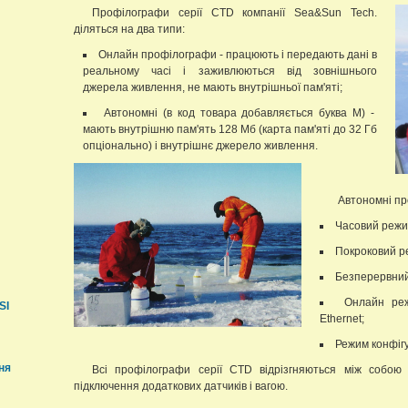
Профілографи серії CTD компанії Sea&Sun Tech.
діляться на два типи:
Онлайн профілографи - працюють і передають дані в
реальному часі і заживлюються від зовнішнього
джерела живлення, не мають внутрішньої пам'яті;
Автономні (в код товара добавляється буква M) -
мають внутрішню пам'ять 128 Мб (карта пам'яті до 32 Гб
опціонально) і внутрішнє джерело живлення.
Автономні п
Часовий режи
Покроковий р
Безперервний
Онлайн ре
SI
Ethernet;
Режим конфігу
ня
Всі профілографи серії CTD відрізгняються між собою 
підключення додаткових датчиків і вагою.