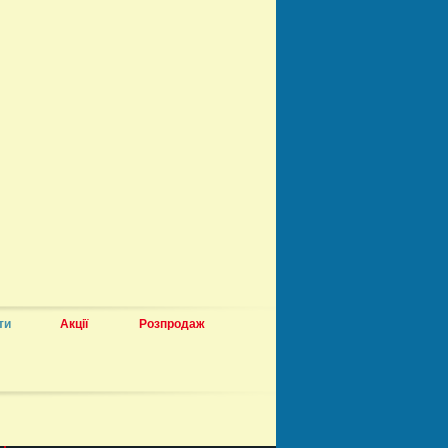
ти
Акції
Розпродаж