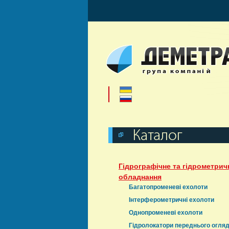
Гідрографічне та гідрометрич
обладнання
Багатопроменеві ехолоти
Інтерферометричні ехолоти
Однопроменеві ехолоти
Гідролокатори переднього огля