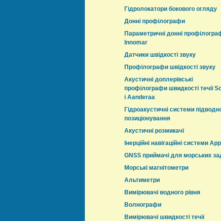
Гідролокатори бокового огляду
Донні профілографи
Параметричні донні профілогра
Innomar
Датчики швідкості звуку
Профілографи швідкості звуку
Акустичні доплерівські
профілографи швидкості течії S
і Aanderaa
Гідроакустичні системи підводн
позиціонування
Акустичні розмикачі
Інерційні навігаційні системи App
GNSS приймачі для морських за
Морські магнітометри
Альтиметри
Вимірювачі водного рівня
Волнографи
Вимірювачі швидкості течії