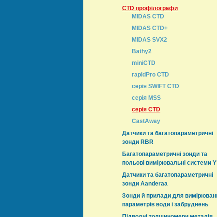
CTD профілографи
MIDAS CTD
MIDAS CTD+
MIDAS SVX2
Bathy2
miniCTD
rapidPro CTD
серія SWIFT CTD
серія MSS
серія CTD
CastAway
Датчики та багатопараметричні
зонди RBR
Багатопараметричні зонди та
польові вимірювальні системи Y
Датчики та багатопараметричні
зонди Aanderaa
Зонди й прилади для вимірюван
параметрів води і забруднень
Підводні толщиномери металів