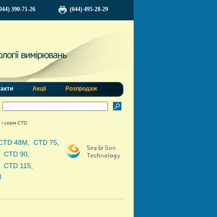
044) 390-71-26
(044) 495-28-29
такти
Акції
Розпродаж
›
серія CTD
CTD 48М
,
CTD 75
,
,
CTD 90
,
,
CTD 115
,
М