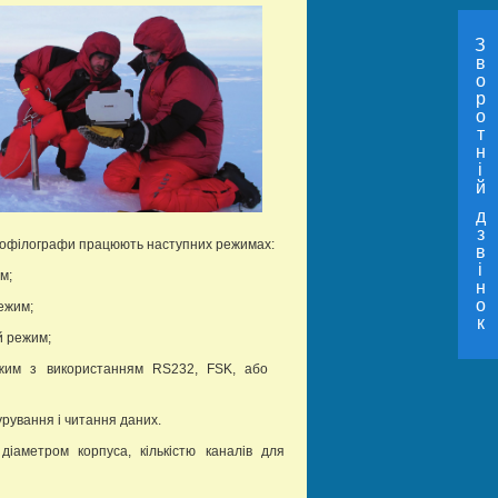
З
в
о
р
о
т
н
і
й
д
з
рофілографи працюють наступних режимах:
в
і
м;
н
о
ежим;
к
 режим;
жим з використанням RS232, FSK, або
рування і читання даних.
діаметром корпуса, кількістю каналів для