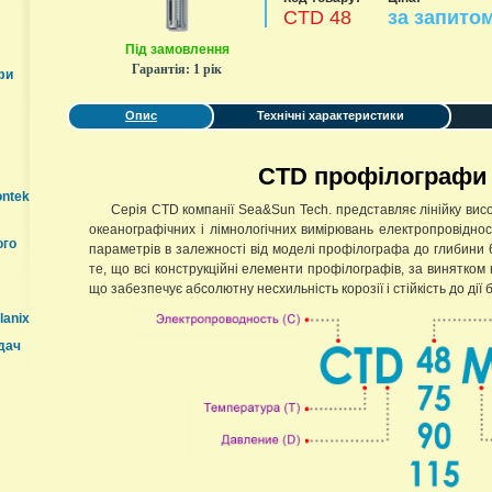
CTD 48
за запито
Під замовлення
Гарантія:
1 рік
фи
Опис
Технічні характеристики
CTD профілографи 
ontek
Серія CTD компанії Sea&Sun Tech. представляє лінійку вис
океанографічних і лімнологічних вимірювань електропровідност
ого
параметрів в залежності від моделі профілографа до глибини 6
те, що всі конструкційні елементи профілографів, за винятком 
що забезпечує абсолютну несхильність корозії і стійкість до дії
lanix
дач