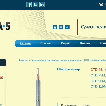
(
Каталог
Про нас
Сервіс
Новини
Кон
Каталог
›
Гідрографічне та гідрометричне обладнання
›
CTD профілографи
Оберіть товар:
CTD 48
,
CTD 75М
не
CTD 90М
CTD 115
ду
Код товару:
Ціна: