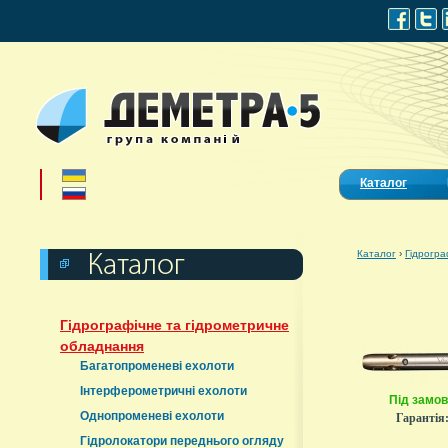
Каталог
Каталог
›
Гідрогра
Гідрографічне та гідрометричне
обладнання
Багатопроменеві ехолоти
Інтерферометричні ехолоти
Під замо
Однопроменеві ехолоти
Гарантія
Гідролокатори переднього огляду