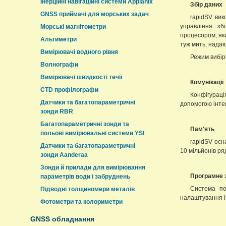
Інерційні навігаційні системи Applanix
Збір даних
GNSS приймачі для морських задач
rapidSV вик
управління зб
Морські магнітометри
процесором, яки
Альтиметри
туж мить, надаю
Вимірювачі водного рівня
Режим вибі
Волнографи
Вимірювачі швидкості течії
Комунікації
CTD профілографи
Конфігураці
Датчики та багатопараметричні
допомогою інтег
зонди RBR
Багатопараметричні зонди та
Пам'ять
польові вимірювальні системи YSI
rapidSV осн
Датчики та багатопараметричні
10 мільйонів ря
зонди Aanderaa
Зонди й прилади для вимірювання
Програмне 
параметрів води і забруднень
Система по
Підводні толщиномери металів
налаштування ін
Фотометри та колориметри
GNSS обладнання