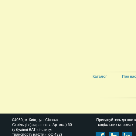
Каталог
Про на
04050
, м.
Київ
,
вул. Січових
Приєднуйтесь до нас в
Стрільців (стара назва Артема) 60
соціальних мережах:
(у будівлі ВАТ «Інститут
транспорту нафти», оф 432)