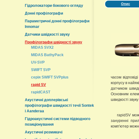
Опис
Гідролокатори бокового огляду
Донні профілографи
Параметричні донні профілографи
Innomar
Датчики швідкості звуку
Профілографи швідкості звуку
MIDAS SVX2
MIDAS BathyPack
UV-SVP
SWIFT SVP
часом відповід
серія SWIFT SVPplus
корпусу в найяк
rapid SV
датчиком швидк
rapidCAST
Основним елеме
швидкості звуку
Акустичні доплерівські
профілографи швидкості течії Sontek
і Aanderaa
rapidSV мо
Гідроакустичні системи підводного
зануренні при
позиціонування
комп'ютер можн
Акустичні розмикачі