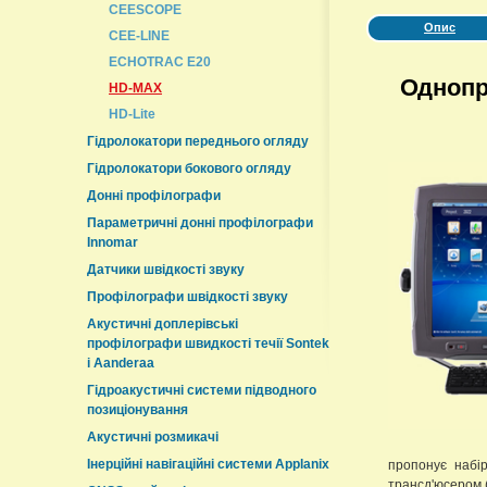
CEESCOPE
Опис
CEE-LINE
ECHOTRAC E20
Однопр
HD-MAX
HD-Lite
Гідролокатори переднього огляду
Гідролокатори бокового огляду
Донні профілографи
Параметричні донні профілографи
Innomar
Датчики швідкості звуку
Профілографи швідкості звуку
Акустичні доплерівські
профілографи швидкості течії Sontek
і Aanderaa
Гідроакустичні системи підводного
позиціонування
Акустичні розмикачі
Інерційні навігаційні системи Applanix
пропонує набір
трансд'юсером 