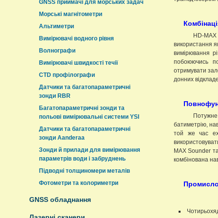
GNSS приймачі для морських задач
Морські магнітометри
Комбінаці
Альтиметри
HD-MAX о
Вимірювачі водного рівня
використання як
Волнографи
вимірювання рі
побоюючись по
Вимірювачі швидкості течії
отримувати зале
CTD профілографи
донних відкладе
Датчики та багатопараметричні
зонди RBR
Повнофун
Багатопараметричні зонди та
Потужне
польові вимірювальні системи YSI
батиметрію, нав
Датчики та багатопараметричні
той же час е
зонди Aanderaa
використовуват
Зонди й прилади для вимірювання
MAX Sounder так
параметрів води і забруднень
комбінована нав
Підводні толщиномери металів
Фотометри та колориметри
Промисло
GNSS обладнання
Чотирьохяд
Лазерні сканери