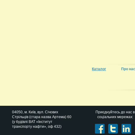
Каталог
Про на
04050
, м.
Київ
,
вул. Січових
Приєднуйтесь до нас в
Стрільців (стара назва Артема) 60
соціальних мережах:
(у будівлі ВАТ «Інститут
транспорту нафти», оф 432)