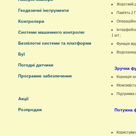
Жорсткий д
Геодезичні інструменти
Пам'ять 2 Г
Контролери
Операційна
Інтерфейси:
Системи машинного контролю
1 шт.;
Безпілотні системи та платформи
Функція ві
Водозахище
Буї
Погодні датчики
Зручна ф
Програмне забезпечення
Корекція х
Можливість 
Підтримка 
Акції
Розпродаж
Потужна 
Користувач