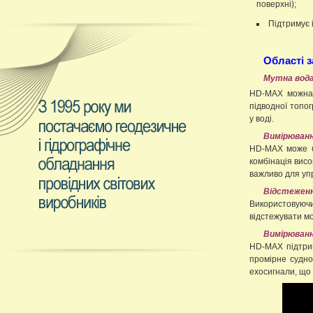
поверхні);
Підтримує 
Області 
Мутна вода
HD-MAX можна л
підводної топог
у воді.
Вимірюванн
HD-MAX може бу
комбінація висо
важливо для уп
Відстеженн
Використовуючи
відстежувати мо
Вимірюванн
HD-MAX підтрим
промірне судно
ехосигнали, що 