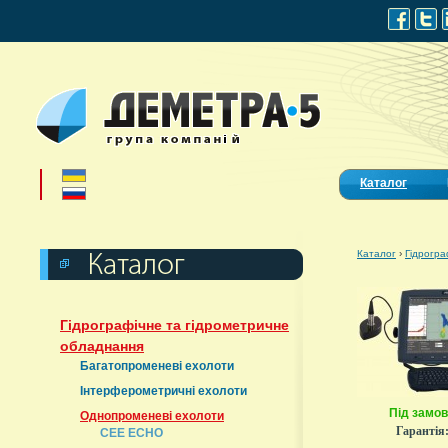
Каталог
Каталог
›
Гідрогра
Гідрографічне та гідрометричне
обладнання
Багатопроменеві ехолоти
Інтерферометричні ехолоти
Під замо
Однопроменеві ехолоти
Гарантія
CEE ECHO