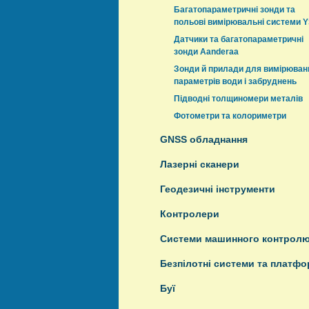
Багатопараметричні зонди та
польові вимірювальні системи Y
Датчики та багатопараметричні
зонди Aanderaa
Зонди й прилади для вимірюван
параметрів води і забруднень
Підводні толщиномери металів
Фотометри та колориметри
GNSS обладнання
Лазерні сканери
Геодезичні інструменти
Контролери
Системи машинного контрол
Безпілотні системи та платф
Буї