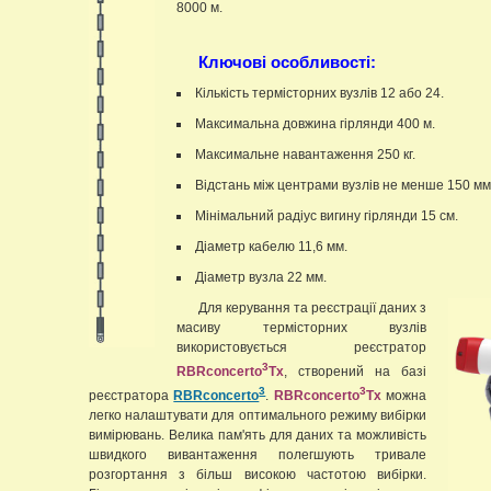
8000 м.
Ключові особливості:
Кількість термісторних вузлів 12 або 24.
Максимальна довжина гірлянди 400 м.
Максимальне навантаження 250 кг.
Відстань між центрами вузлів не менше 150 мм
Мінімальний радіус вигину гірлянди 15 см.
Діаметр кабелю 11,6 мм.
Діаметр вузла 22 мм.
Для керування та реєстрації даних з
масиву термісторних вузлів
використовується реєстратор
3
RBRconcerto
Tx
, створений на базі
3
3
реєстратора
RBRconcerto
.
RBRconcerto
Tx
можна
легко налаштувати для оптимального режиму вибірки
вимірювань. Велика пам'ять для даних та можливість
швидкого вивантаження полегшують тривале
розгортання з більш високою частотою вибірки.