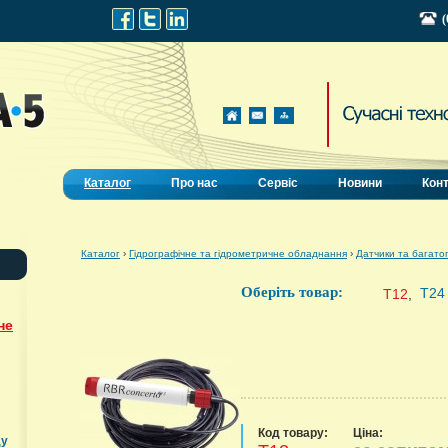
(
Каталог
Про нас
Сервіс
Новини
Кон
Каталог
›
Гідрографічне та гідрометричне обладнання
›
Датчики та багато
Оберіть товар:
T24
T12
,
не
Код товару:
Ціна:
ду