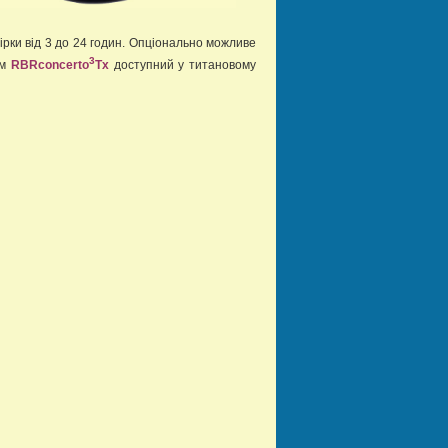
ірки від 3 до 24 годин. Опціонально можливе
3
ам
RBRconcerto
Tx
доступний у титановому