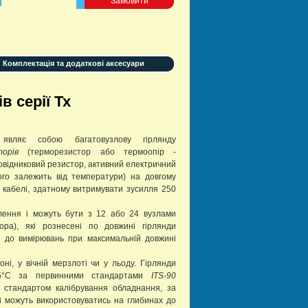
м
Замовити
Комплектація та додаткові аксесуари
в серії Тх
являє собою багатовузлову гірлянду
торів
(терморезистор або термоопір -
овідниковий резистор, активний електричний
ого залежить від температури) на довгому
 кабелі, здатному витримувати зусилля 250
влення і можуть бути з 12 або 24 вузлами
ора), які рознесені по довжині гірлянди
ча до вимірювань при максимальній довжині
оні, у вічній мерзлоті чи у льоду. Гірлянди
,005°C за первинними стандартами
ITS-90
 стандартом калібрування обладнання, за
і можуть використовуватись на глибинах до