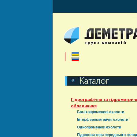
Гідрографічне та гідрометрич
обладнання
Багатопроменеві ехолоти
Інтерферометричні ехолоти
Однопроменеві ехолоти
Гідролокатори переднього огля