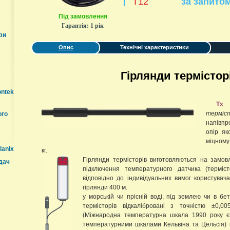
T12
за запито
Під замовлення
Гарантія:
1 рік
фи
Опис
Технічні характеристики
Гірлянди термісторі
ontek
Tx
терміс
ого
напівпр
опір як
міцному
lanix
кг.
Гірлянди термісторів виготовляються на замо
дач
підключення температурного датчика (терміст
відповідно до індивідуальних вимог користува
гірлянди 400 м.
у морській чи прісній воді, під землею чи в бет
термісторів відкалібровані з точністю ±0
(Міжнародна температурна шкала 1990 року є
температурними шкалами Кельвіна та Цельсія) 