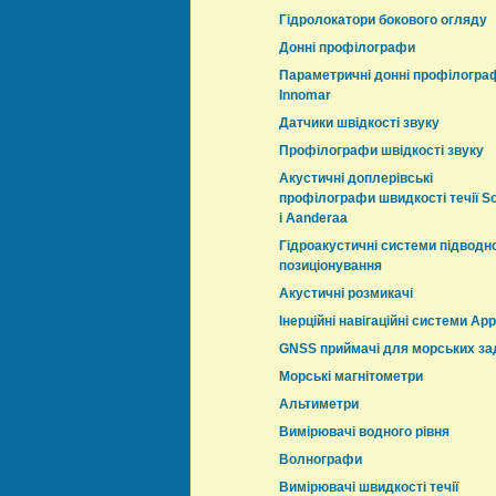
Гідролокатори бокового огляду
Донні профілографи
Параметричні донні профілогра
Innomar
Датчики швідкості звуку
Профілографи швідкості звуку
Акустичні доплерівські
профілографи швидкості течії S
і Aanderaa
Гідроакустичні системи підводн
позиціонування
Акустичні розмикачі
Інерційні навігаційні системи App
GNSS приймачі для морських за
Морські магнітометри
Альтиметри
Вимірювачі водного рівня
Волнографи
Вимірювачі швидкості течії