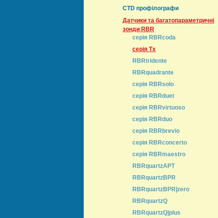
CTD профілографи
Датчики та багатопараметричні
зонди RBR
серія RBRcoda
серія Тх
RBRtridente
RBRquadrante
серія RBRsolo
серія RBRduet
серія RBRvirtuoso
серія RBRduo
серія RBRbrevio
серія RBRconcerto
серія RBRmaestro
RBRquartzAPT
RBRquartzBPR
RBRquartzBPR|zero
RBRquartzQ
RBRquartzQ|plus