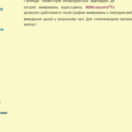
Гірлянда термісторів конфігурується відповідно до
3
потреб вимірювань користувача.
RBRconcerto
Tx
SI
дозволяє здійснювати гнучкі графіки вимірювань з періодом виб
виведення даних у реальному часі. Для глибоководних прогр
корпусі.
ня
ю
орми