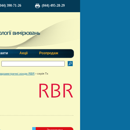
044) 390-71-26
(044) 495-28-29
такти
Акції
Розпродаж
параметричні зонди RBR
›
серія Тх