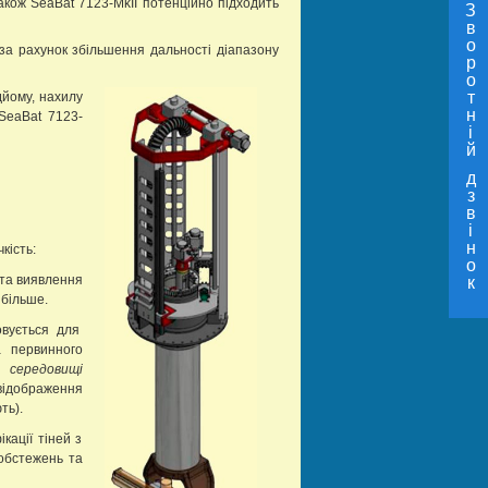
акож SeaBat 7123-MkII потенційно підходить
З
в
о
за рахунок збільшення дальності діапазону
р
о
т
дйому, нахилу
н
SeaBat 7123-
і
й
д
з
в
і
н
кість:
о
 та виявлення
к
 більше.
овується для
а первинного
 середовищі
 відображення
ть).
кації тіней з
обстежень та