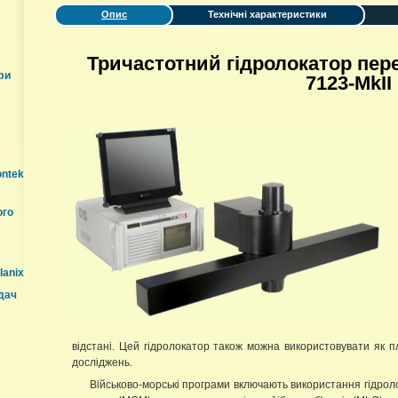
Опис
Технічні характеристики
Тричастотний гідролокатор пер
фи
7123-MkII
ontek
ого
lanix
дач
відстані. Цей гідролокатор також можна використовувати як 
досліджень.
Військово-морські програми включають використання гідро