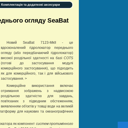
Комплектація та додаткові аксесуари
еднього огляду SeaBat
Новий SeaBat 7123-MkII - це
вдосконалений гідролокатор переднього
огляду (або передбачаючий гідролокатор)
високої роздільної здатності на базі
COTS
(готові до застосування модулі
комерційного застосування), що підходить
як для комерційного, так і для військового
застосування. >
Комерційне використання включає
отримання зображень з надвисокою
роздільною здатністю для завдань,
пов'язаних з підводним обстеженням,
виявленням об'єктів у товщі води на великій
платформу для наукових та океанографічних
локатора як компонент
систем протимінного