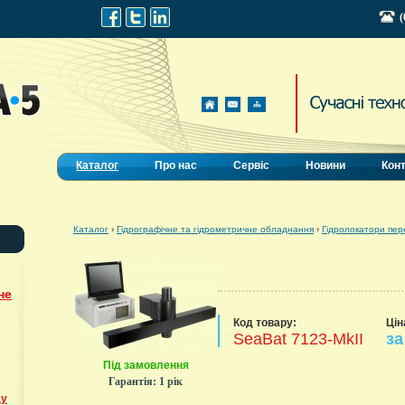
(
Каталог
Про нас
Сервіс
Новини
Кон
Каталог
›
Гідрографічне та гідрометричне обладнання
›
Гідролокатори пер
не
Код товару:
Цін
SeaBat 7123-MkII
за
Під замовлення
Гарантія:
1 рік
ду