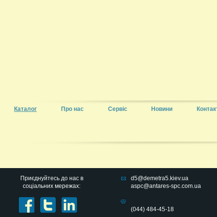
Каталог
Про нас
Сервіс
Новини
Контак
Приєднуйтесь до нас в
d5@demetra5.kiev.ua
соціальних мережах:
aspc@antares-spc.com.ua
(044) 484-45-18