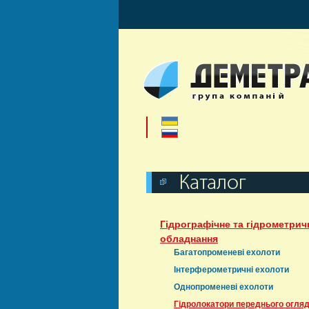
Гідрографічне та гідрометрич
обладнання
Багатопроменеві ехолоти
Інтерферометричні ехолоти
Однопроменеві ехолоти
Гідролокатори переднього огля