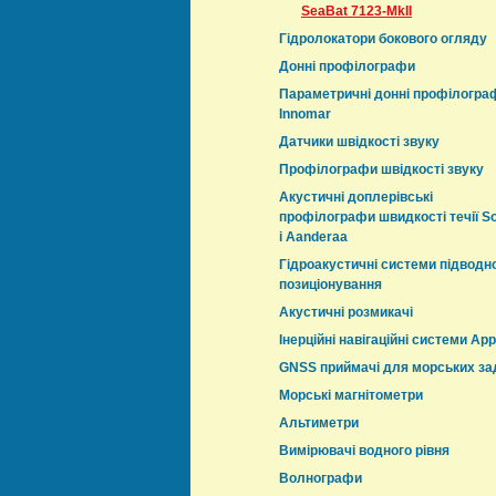
SeaBat 7123-MkII
Гідролокатори бокового огляду
Донні профілографи
Параметричні донні профілогра
Innomar
Датчики швідкості звуку
Профілографи швідкості звуку
Акустичні доплерівські
профілографи швидкості течії S
і Aanderaa
Гідроакустичні системи підводн
позиціонування
Акустичні розмикачі
Інерційні навігаційні системи App
GNSS приймачі для морських за
Морські магнітометри
Альтиметри
Вимірювачі водного рівня
Волнографи