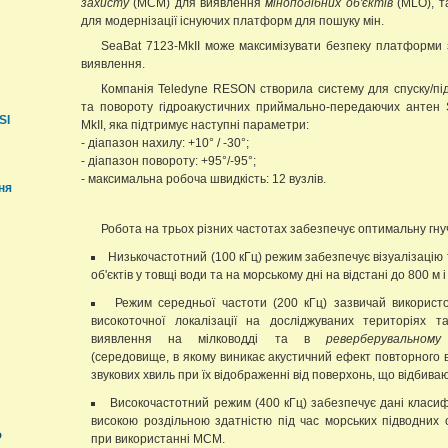
захисту
(MCM) для виявлення
міноподібних об'єктів
(MLO), т
для модернізації існуючих платформ для пошуку мін.
SeaBat 7123-MkII може максимізувати безпеку платформи 
виявлення.
Компанія Teledyne RESON створила систему для спуску/пі
та повороту гідроакустичних приймально-передаючих антен 
SI
MkII, яка підтримує наступні параметри:
- діапазон нахилу: +10° / -30°;
- діапазон повороту: +95°/-95°;
- максимальна робоча швидкість: 12 вузлів.
ня
Робота на трьох різних частотах забезпечує оптимальну гнуч
Низькочастотний (100 кГц) режим забезпечує візуалізацію
об'єктів у товщі води та на морському дні на відстані до 800 м і
Режим середньої частоти (200 кГц) зазвичай використ
високоточної локалізації на досліджуваних територіях т
виявлення на мілководді та в
реверберувальному
(середовище, в якому виникає акустичний ефект повторного
звукових хвиль при їх відображенні від поверхонь, що відбиваю
Високочастотний режим (400 кГц) забезпечує дані класифі
високою роздільною здатністю під час морських підводних 
ю
при використанні MCM.