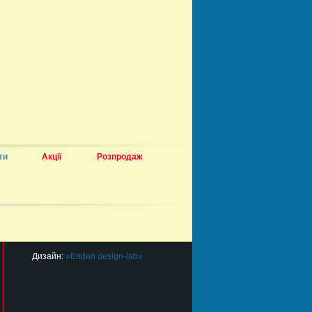
ти
Акції
Розпродаж
Дизайн:
«Eridan design-lab»