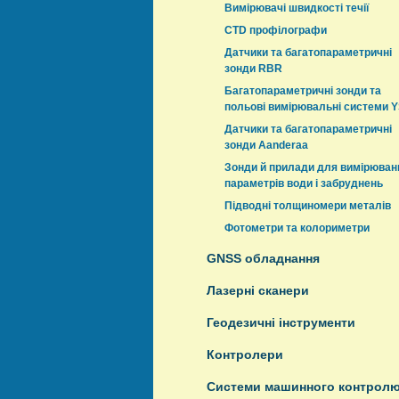
Вимірювачі швидкості течії
CTD профілографи
Датчики та багатопараметричні
зонди RBR
Багатопараметричні зонди та
польові вимірювальні системи Y
Датчики та багатопараметричні
зонди Aanderaa
Зонди й прилади для вимірюван
параметрів води і забруднень
Підводні толщиномери металів
Фотометри та колориметри
GNSS обладнання
Лазерні сканери
Геодезичні інструменти
Контролери
Системи машинного контрол