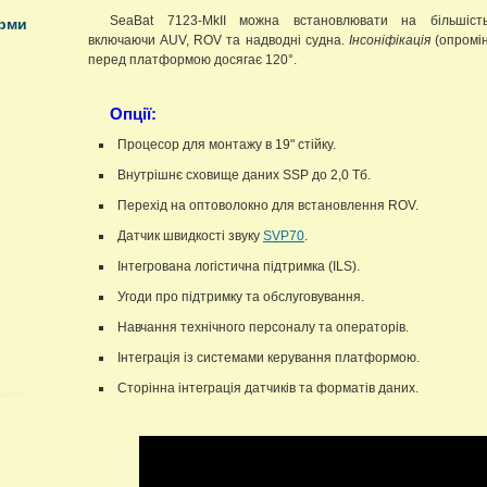
SeaBat 7123-MkII можна встановлювати на більшіст
орми
включаючи AUV, ROV та надводні судна.
Інсоніфікація
(опромін
перед платформою досягає 120°.
Опції:
Процесор для монтажу в 19" стійку.
Внутрішнє сховище даних SSP до 2,0 Тб.
Перехід на оптоволокно для встановлення ROV.
Датчик швидкості звуку
SVP70
.
Інтегрована логістична підтримка (ILS).
Угоди про підтримку та обслуговування.
Навчання технічного персоналу та операторів.
Інтеграція із системами керування платформою.
Сторінна інтеграція датчиків та форматів даних.