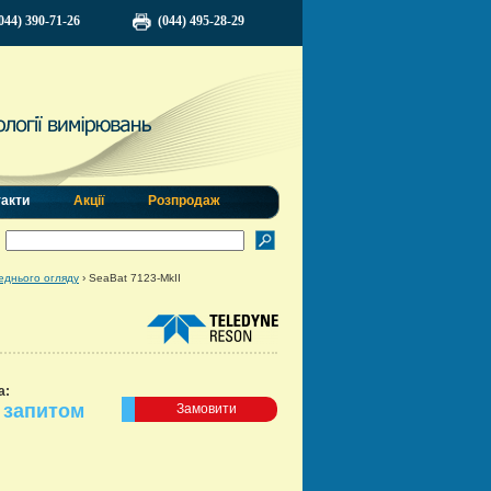
044) 390-71-26
(044) 495-28-29
такти
Акції
Розпродаж
еднього огляду
›
SeaBat 7123-MkII
а:
 запитом
Замовити