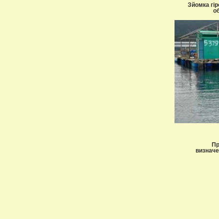
Зйомка гір
о
Пр
визначе