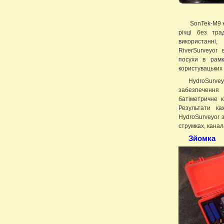
SonTek-M9 к
річці без тра
використанні
RiverSurveyor
посухи в рамк
користувацьких
HydroSurve
забезпечення
батіметричне к
Результати ка
HydroSurveyor 
струмках, канал
Зйомка