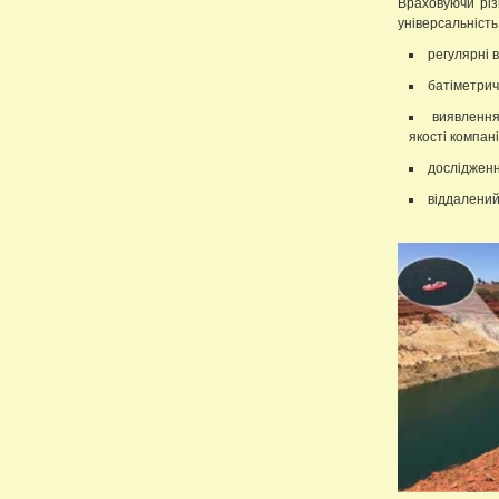
Враховуючи різ
універсальність
регулярні в
батіметричн
виявлення
якості компані
дослідженн
віддалений