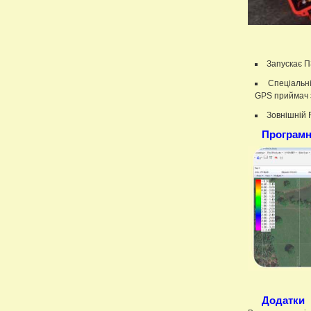
Запускає П
Спеціальні
GPS приймач з
Зовнішній 
Програмн
Додатки