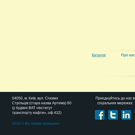
Каталог
Про на
04050
, м.
Київ
,
вул. Січових
Приєднуйтесь до нас в
Стрільців (стара назва Артема) 60
соціальних мережах:
(у будівлі ВАТ «Інститут
транспорту нафти», оф 432)
2018 © Всі права захищено