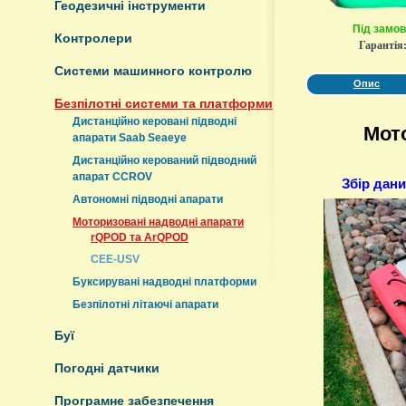
Геодезичні інструменти
Під замо
Контролери
Гарантія
Системи машинного контролю
Опис
Безпілотні системи та платформи
Дистанційно керовані підводні
Мот
апарати Saab Seaeye
Дистанційно керований підводний
апарат CCROV
Збір дан
Автономні підводні апарати
Моторизовані надводні апарати
rQPOD та ArQPOD
CEE-USV
Буксирувані надводні платформи
Безпілотні літаючі апарати
Буї
Погодні датчики
Програмне забезпечення