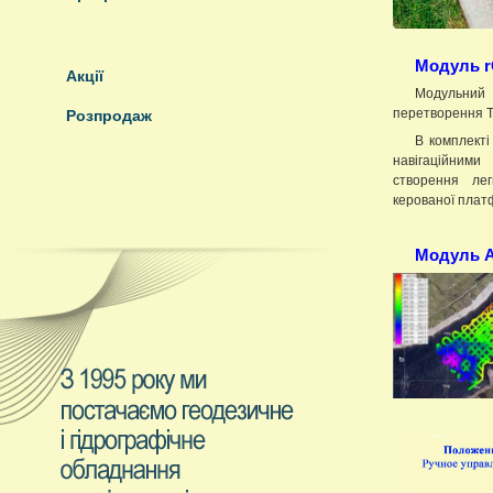
Модуль 
Акції
Модульний 
перетворення To
Розпродаж
В комплекті
навігаційним
створення лег
керованої плат
Модуль 