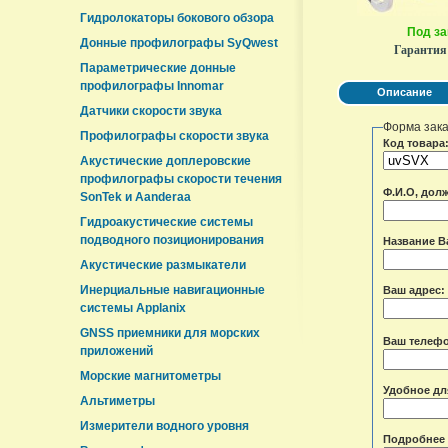
Гидролокаторы бокового обзора
Под за
Донные профилографы SyQwest
Гарантия
Параметрические донные
профилографы Innomar
Описание
Датчики скорости звука
Форма зак
Профилографы скорости звука
Код товара
Акустические доплеровские
профилографы скорости течения
Ф.И.О, дол
SonTek и Aanderaa
Гидроакустические системы
подводного позиционирования
Название В
Акустические размыкатели
Инерциальные навигационные
Ваш адрес:
системы Applanix
GNSS приемники для морских
Ваш телеф
приложений
Морские магнитометры
Удобное дл
Альтиметры
Измерители водного уровня
Подробнее 