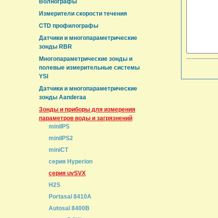
Волнографы
Измерители скорости течения
CTD профилографы
Датчики и многопараметрические
зонды RBR
Многопараметрические зонды и
полевые измерительные системы
YSI
Датчики и многопараметрические
зонды Aanderaa
Зонды и приборы для измерения
параметров воды и загрязнений
miniIPS
miniIPS2
miniCT
серия Hyperion
серия uvSVX
H2S
Portasal 8410A
Autosal 8400B