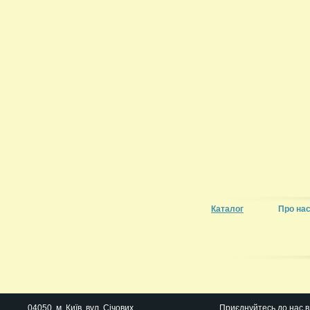
Каталог
Про на
04050
, м.
Київ
,
вул. Січових
Приєднуйтесь до нас в