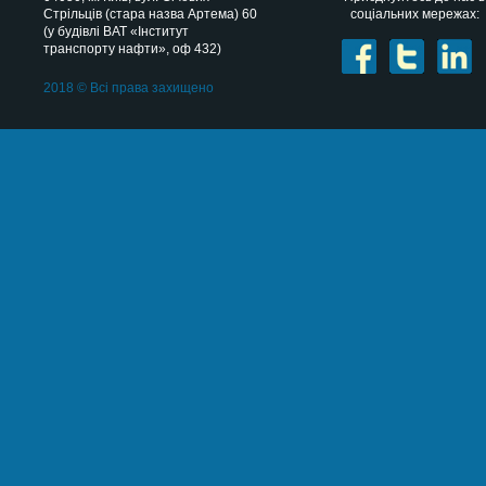
Стрільців (стара назва Артема) 60
соціальних мережах:
(у будівлі ВАТ «Інститут
транспорту нафти», оф 432)
2018 © Всі права захищено