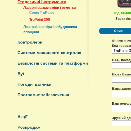
Геодезичні інструменти
Лазерні віддалеміри і рулетки
Серія TruPulse
Під замо
Гарантія
TruPoint 300
Лазерні нівеліри і побудовники
Опис
площини
Форма зам
Контролери
Код товара
Системи машинного контролю
П.І.Б, поса
Безпілотні системи та платформи
Буї
Назва Вашої
Погодні датчики
Ваша адрес
Програмне забезпечення
Ваш телеф
Акції
Зручний для
Розпродаж