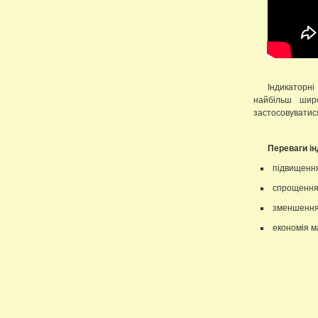
Індикаторні
найбільш шир
застосовуватис
Переваги і
підвищення
спрощення 
зменшення 
економія м