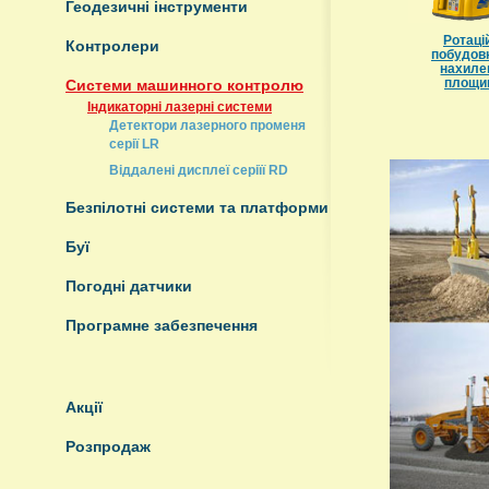
Геодезичні інструменти
Ротаці
Контролери
побудов
нахиле
площи
Системи машинного контролю
Індикаторні лазерні системи
Детектори лазерного променя
серії LR
Віддалені дисплеї серіїї RD
Безпілотні системи та платформи
Буї
Погодні датчики
Програмне забезпечення
Акції
Розпродаж