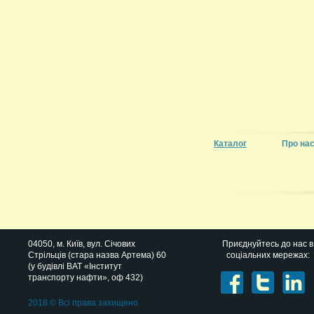
Каталог
Про на
04050
, м.
Київ
,
вул. Січових
Приєднуйтесь до нас в
Стрільців (стара назва Артема) 60
соціальних мережах:
(у будівлі ВАТ «Інститут
транспорту нафти», оф 432)
2018 © Всі права захищено