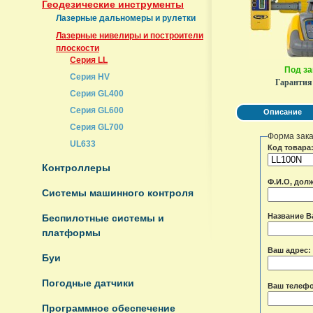
Геодезические инструменты
Лазерные дальномеры и рулетки
Лазерные нивелиры и построители
плоскости
Серия LL
Под за
Серия HV
Гарантия
Серия GL400
Серия GL600
Описание
Серия GL700
Форма зак
UL633
Код товара
Контроллеры
Ф.И.О, дол
Системы машинного контроля
Название В
Беспилотные системы и
платформы
Ваш адрес:
Буи
Погодные датчики
Ваш телеф
Программное обеспечение