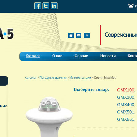
(
Каталог
О нас
Сервис
Новости
Конт
Каталог
›
Погодные датчики
›
Метеостанции
›
Серия MaxiMet
Выберите товар:
GMX100
,
GMX300
,
GMX400
,
ание
GMX501
,
GMX551
,