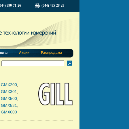
044) 390-71-26
(044) 495-28-29
акты
Акции
Распродажа
GMX200
,
GMX301
,
GMX500
,
GMX531
,
GMX600