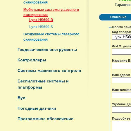
сканирования
Гарантия
Мобильные системы лазерного
сканирования
Описание
Lynx HS600-D
Lynx HS600-S
Форма зак
Код товара
Воздушные системы лазерного
сканирования
Ф.И.О, дол
Геодезические инструменты
Контроллеры
Название В
Системы машинного контроля
Ваш адрес:
Беспилотные системы и
платформы
Ваш телеф
Буи
Удобное дл
Погодные датчики
Программное обеспечение
Подробнее 