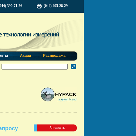
044) 390-71-26
(044) 495-28-29
акты
Акции
Распродажа
апросу
Заказать