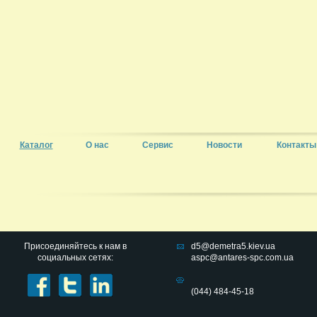
Каталог
О нас
Сервис
Новости
Контакты
Присоединяйтесь к нам в
d5@demetra5.kiev.ua
социальных сетях:
aspc@antares-spc.com.ua
(044) 484-45-18