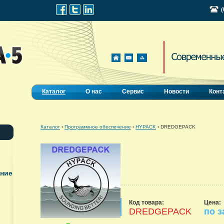
(
Каталог
О нас
Сервис
Новости
Конт
Каталог
›
Программное обеспечение
›
HYPACK
›
DREDGEPACK
ание
Код товара:
Цена:
DREDGEPACK
по з