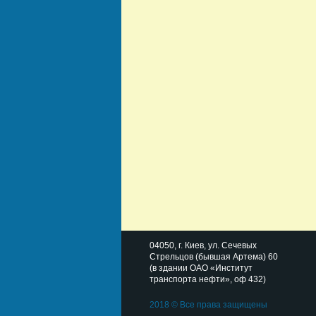
04050
, г.
Киев
,
ул. Сечевых
Стрельцов (бывшая Артема) 60
(в здании ОАО «Институт
транспорта нефти», оф 432)
2018 © Все права защищены