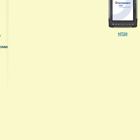
HT20
ю
орми