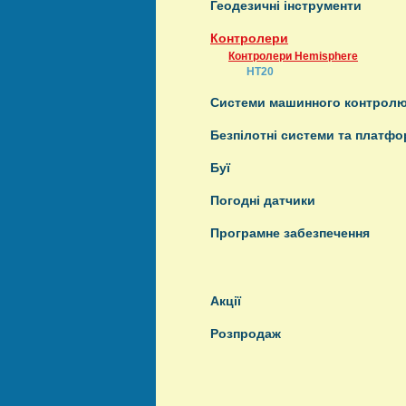
Геодезичні інструменти
Контролери
Контролери Hemisphere
HT20
Системи машинного контрол
Безпілотні системи та платф
Буї
Погодні датчики
Програмне забезпечення
Акції
Розпродаж