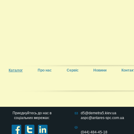
Каталог
Про нас
Сервіс
Новини
Контак
Приєднуйтесь до нас в
d5@demetra5.kiev.ua
соціальних мережах:
aspc@antares-spc.com.ua
(044) 484-45-18