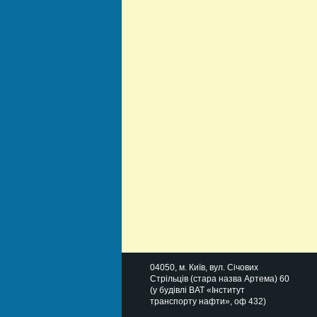
04050
, м.
Київ
,
вул. Січових
Стрільців (стара назва Артема) 60
(у будівлі ВАТ «Інститут
транспорту нафти», оф 432)