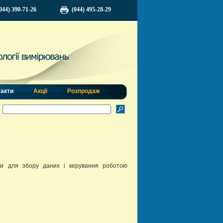
044) 390-71-26
(044) 495-28-29
такти
Акції
Розпродаж
ри для збору даних і керування роботою