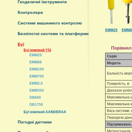
Геодезичні інструменти
Контролери
Системи машинного контролю
EMM25
EMM6
Безпілотні системи та платформи
Буї
Порівнял
Буї компанії YSI
EMM25
Серія
EMM68
Модель
EMM150
Бальність мор
EMM700
EMM2.0
Плавучість, кг
Діапазон робо
EMM350
Максимальна шв
DB600
Максимальна к
DB1750
Вага системи, 
Буї компанії AANDERAA
Передача дани
Погодні датчики
Підтримувані
Метеостанція