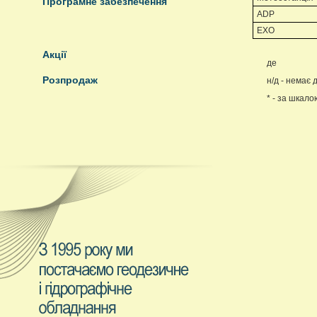
Програмне забезпечення
ADP
EXO
Акції
де
Розпродаж
н/д - немає 
* - за шкал