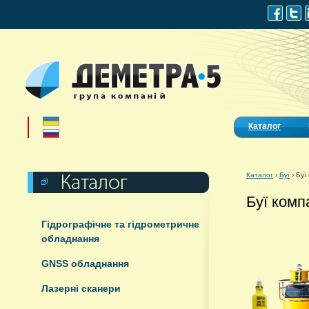
Каталог
Каталог
›
Буї
›
Буї
Буї комп
Гідрографічне та гідрометричне
обладнання
GNSS обладнання
Лазерні сканери