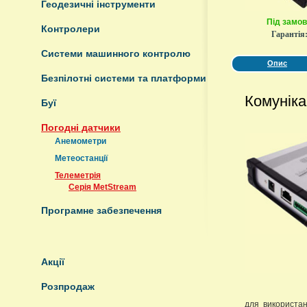
Геодезичні інструменти
Під замо
Контролери
Гарантія
Системи машинного контролю
Опис
Безпілотні системи та платформи
Комуніка
Буї
Погодні датчики
Анемометри
Метеостанції
Телеметрія
Серія MetStream
Програмне забезпечення
Акції
Розпродаж
для використан