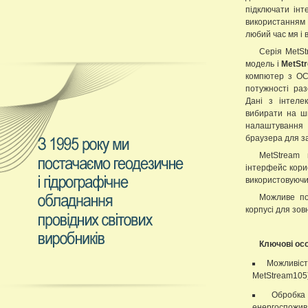
підключати інт
використанням 
любий час мя і 
Серія MetSt
модель і
MetSt
компютер з ОС 
потужності раз
Дані з інтеле
вибирати на шв
налаштування 
браузера для за
MetStream
інтерфейс корис
використовуючи
Можливе по
корпусі для зов
Ключові осо
Можливіст
MetStream105)
Обробка
енергоспожив