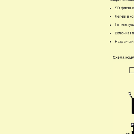
SD флеш-па
Легкий в к
Інтелектуа
Включив і 
Надзвичай
Схема комут