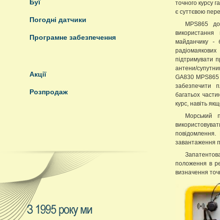
Буї
точного курсу г
є суттєвою пер
Погодні датчики
MPS865 доб
використання
Програмне забезпечення
майданчику - б
радіомаякових 
підтримувати п
антени/супутни
Акції
GA830 MPS865 
забезпечити 
Розпродаж
багатьох части
курс, навіть я
Морський 
використовуват
повідомлення.
завантаження п
Запатентова
положення в р
визначення точн