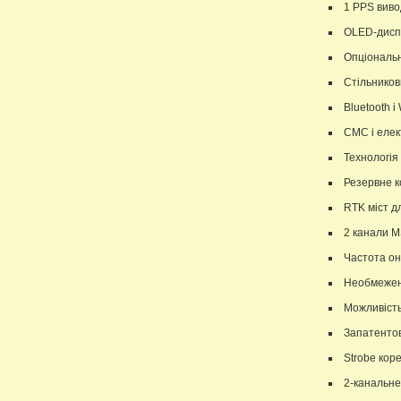
1 PPS вивод
OLED-диспл
Опціональ
Стільников
Bluetooth і 
СМС і елек
Технологія 
Резервне к
RTK міст д
2 канали M
Частота он
Необмежена
Можливіст
Запатентов
Strobе кор
2-канальн