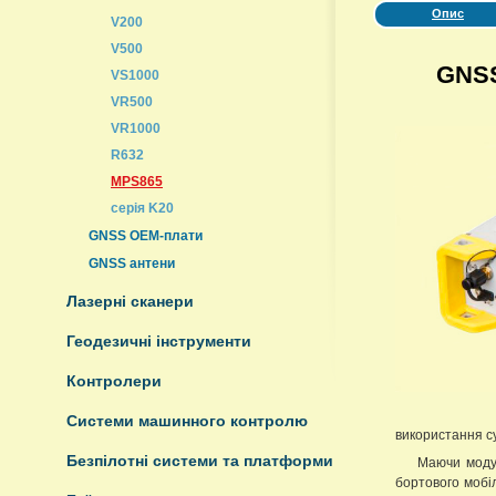
Опис
V200
V500
GNSS
VS1000
VR500
VR1000
R632
MPS865
серія K20
GNSS ОЕМ-плати
GNSS антени
Лазерні сканери
Геодезичні інструменти
Контролери
Системи машинного контролю
використання с
Безпілотні системи та платформи
Маючи модул
бортового мобіл