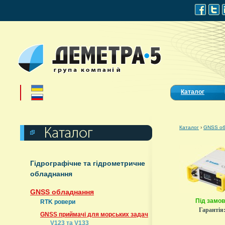
Каталог
Каталог
›
GNSS об
Гідрографічне та гідрометричне
обладнання
GNSS обладнання
Під замо
RTK ровери
Гарантія
GNSS приймачі для морських задач
V123 та V133