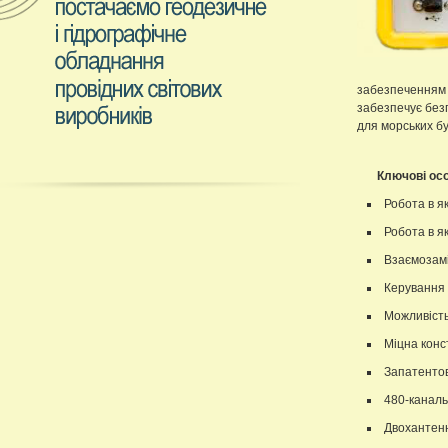
забезпеченням 
забезпечує без
для морських бу
Ключові осо
Робота в як
Робота в я
Взаємозамі
Керування к
Можливість
Міцна конс
Запатентов
480-каналь
Двохантенн