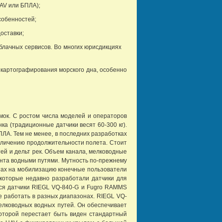
AV или БПЛА);
собенностей;
оставки;
блачных сервисов. Во многих юрисдикциях
 картографирования морского дна, особенно
ок. С ростом числа моделей и операторов
а (традиционные датчики весят 60-300 кг).
ЛА. Тем не менее, в последних разработках
еличению продолжительности полета. Стоит
ей и дельт рек. Объем канала, мелководные
ента водными путями. Мутность по-прежнему
тах на мобилизацию конечные пользователи
 которые недавно разработали датчики для
еются датчики RIEGL VQ-840-G и Fugro RAMMS
е работать в разных диапазонах. RIEGL VQ-
елководных водных путей. Он обеспечивает
которой перестает быть виден стандартный