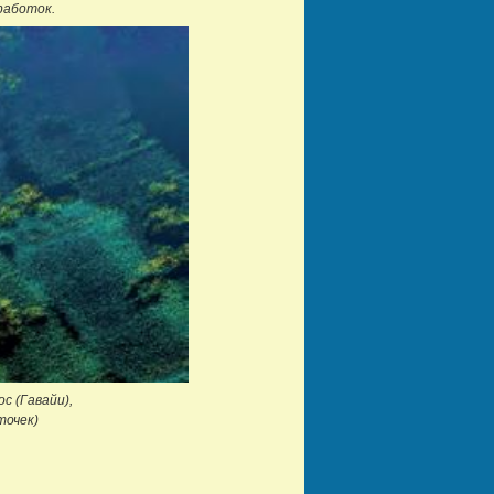
работок.
с (Гавайи),
точек)