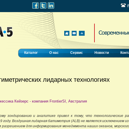
(
Каталог
О нас
Сервис
Новости
Конт
тиметрических лидарных технологиях
ессика Кейзерс - компания FrontierSI, Австралия
му зондированию и аналитике привел к тому, что технологические ра
19 году. Воздушная лидарная батиметрия (ALB) не является исключением и
м разрешением для информирования менеджмента наших океанов, морского 