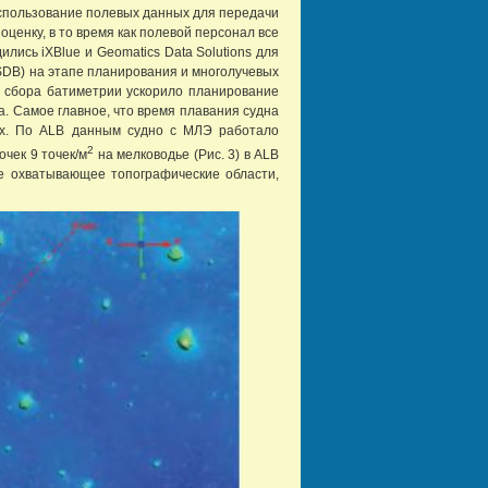
использование полевых данных для передачи
ценку, в то время как полевой персонал все
лись iXBlue и Geomatics Data Solutions для
(SDB) на этапе планирования и многолучевых
я сбора батиметрии ускорило планирование
. Самое главное, что время плавания судна
ых. По ALB данным судно с МЛЭ работало
2
чек 9 точек/м
на мелководье (Рис. 3) в ALB
же охватывающее топографические области,