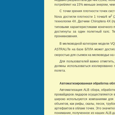
потребляет на 15% меньше энергии, чем 
С точки зрения плотности точек сис
2
Nova достигли плотности 1 точка/4 м
(
технологии 4X. Датчики Chiroptera 4X 
типовыми характеристиками конечного п
достигнуты за один полетный галс. Т
проникновения.
В мелководной категории модели VQ-
ASTRALiTe на базе БПЛА может достига
скоростью для съемок на мелководье на
Для пользователей важно отметить,
должны использоваться изолированно п
полета.
Автоматизированная обработка обл
Автоматизация ALB сбора, обработк
провайдеров лидаров осуществляются в
широко используются компаниями для 
объектов, как рифы, скалы, песок, тру
артефактов в облаке точек. Это значит
понимание, полученное из наших ALB да