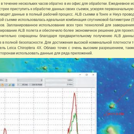
 в течение нескольких часов обратно в их офис для обработки. Ежедневное 
стрее приступить к обработке данных своих съемок, ускоряя первоначальную о
водят данные в полный рабочий процесс. ALB съемки в Тонге и Ниуэ проводи
 этой съемке использовалась идеальная комбинация спутниковой батиметрии 
ов. Запланированное использование всех трех технологий для завершени
ирование ALB полета и обеспечило более экономичное решение для проекта
ачительно сокращены благодаря предварительному получению ALB данн
ов в полной безопасности. Для достижения высокой номинальной плотности то
ль Leica Chiroptera 4X. Облако точек с очень высоким разрешением, так
торонам использовать данные для ряда приложений.