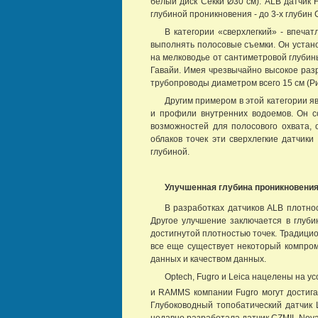
белый диск Секки Ø30 см). ALB датчик
глубиной проникновения - до 3-х глубин 
В категории «сверхлегкий» - впеча
выполнять полосовые съемки. Он устано
на мелководье от сантиметровой глубины
Гавайи. Имея чрезвычайно высокое разр
трубопроводы диаметром всего 15 см (Рис
Другим примером в этой категории я
и профили внутренних водоемов. Он с
возможностей для полосового охвата, 
облаков точек эти сверхлегкие датчик
глубиной.
Улучшенная глубина проникновения
В разработках датчиков ALB плотно
Другое улучшение заключается в глуби
достигнутой плотностью точек. Традици
все еще существует некоторый компром
данных и качеством данных.
Optech, Fugro и Leica нацелены на 
и RAMMS компании Fugro могут достига
Глубоководный топобатический датчик L
недавно разработала датчик CZMIL Nova,