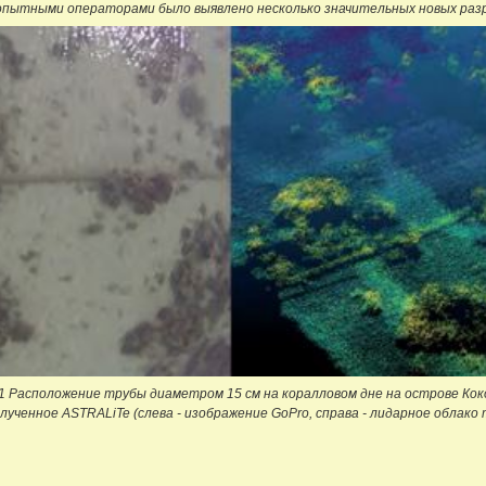
 опытными операторами было выявлено несколько значительных новых раз
1 Расположение трубы диаметром 15 см на коралловом дне на острове Коко
лученное ASTRALiTe (слева - изображение GoPro, справа - лидарное облако 