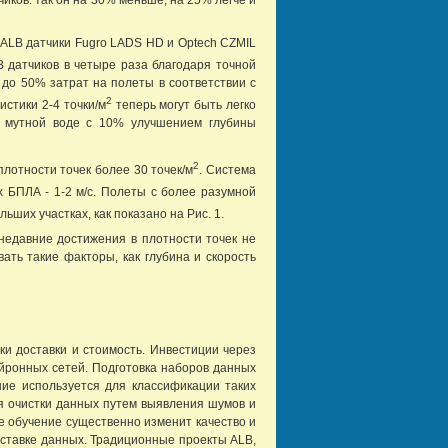
 ALB датчики Fugro LADS HD и Optech CZMIL
B датчиков в четыре раза благодаря точной
 до 50% затрат на полеты в соответствии с
2
стики 2-4 точки/м
теперь могут быть легко
 в мутной воде с 10% улучшением глубины
2
лотности точек более 30 точек/м
. Система
х БПЛА - 1-2 м/с. Полеты с более разумной
ьших участках, как показано на Рис. 1.
 недавние достижения в плотности точек не
ать такие факторы, как глубина и скорость
и доставки и стоимость. Инвестиции через
ейронных сетей. Подготовка наборов данных
ие используется для классификации таких
для очистки данных путем выявления шумов и
е обучение существенно изменит качество и
оставке данных. Традиционные проекты ALB,