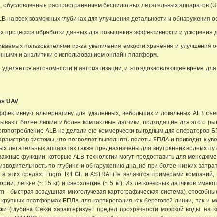
B, обусловленные распространением беспилотных летательных аппаратов (U
LB на всех возможных глубинах для улучшения детальности и обнаружения о
 процессов обработки данных для повышения эффективности и ускорения д
ваемых пользователями из-за увеличения емкости хранения и улучшения о
нными и аналитики с использованием онлайн-платформ.
 уделяется автономности и автоматизации, и это вдохновляющее время для
ля UAV
ффективную альтернативу для удаленных, небольших и локальных ALB съем
вают более легкие и более компактные датчики, подходящие для этого рынк
ергопотребление ALB не делали его коммерчески выгодным для операторов БП
араметров системы, что позволяет выполнять полеты БПЛА и приводит к ув
ных летательных аппаратах также предназначены для внутренних водных пут
 важные функции, которые ALB-технологии могут предоставить для менеджм
зводительность по глубине и обнаружению дна, но при более низких затра
 в этих средах. Fugro, RIEGL и ASTRALiTe являются примерами компаний,
рии: легкие (~ 15 кг) и сверхлегкие (~ 5 кг). Из легковесных датчиков им
em - быстрая воздушная многолучевая картографическая система), способны
 крупных платформах БПЛА для картирования как береговой линии, так и м
кки (глубина Секки характеризует предел прозрачности морской воды, на 