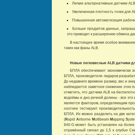
Легкие альтернативные датчики AL
Увеличенная плотность точек для A
Повышенная автоматизация рабочих
Больше продуктов данных, запраши
это приводит к расширению обмена да
В настоящее время особое внимание
таких как фаны ALB.
Новые легковесные ALB датчики д
БПЛА обеспечивают экономически э
БПЛА, производители лидаров разрабаты
До недавнего времени размер, вес и эн
наблюдается заметное снижение этих п
отметить, что датчики ALB на беспилот
водоёмы и дно речной долины - все это
является фактором, определяющим прои
охотнее тестируют производительность
БПЛА. Их можно разделить на две катего
(
R
apid
A
irborne
M
ultibeam
M
apping
S
yst
840-G может быть установлен на более
отражённый сигнал до 1,5 х
глубин
Се