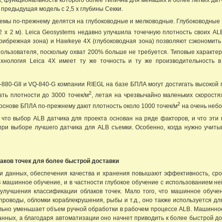
предыдущая модель с 2,5 x глубины Секки.
темы по-прежнему делятся на глубоководные и мелководные. Глубоководные
2 х 2 м). Leica Geosystems недавно улучшила точечную плотность своих AL
(прибрежная зона) и Hawkeye 4X (глубоководная зона) позволяют сэкономить
ользователя, поскольку охват 200% больше не требуется. Типовые характери
ехнология Leica 4X имеет ту же точность и ту же производительность
880-GII и VQ-840-G компании RIEGL на базе БПЛА могут достигать высокой п
2
ть плотности до 3000 точек/м
, летая на чрезвычайно маленьких скоростя
2
 основе БПЛА по-прежнему дают плотность около 1000 точек/м
на очень небол
 что выбор ALB датчика для проекта основан на ряде факторов, и что эти
ри выборе лучшего датчика для ALB съемки. Особенно, когда нужно учитыв
аков точек для более быстрой доставки
и данных, обеспечения качества и хранения повышают эффективность, срок
 машинное обучение, и в частности глубокое обучение с использованием н
улучшения классификации облаков точек. Мало того, что машинное обучен
бопроводы, обломки кораблекрушения, рыбы и т.д., оно также используется 
ельно уменьшает объем ручной обработки в рабочем процессе ALB. Машинно
нных, а благодаря автоматизации оно начнет приводить к более быстрой д