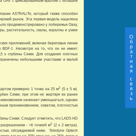
 на UAV с фиксированным крылом с большей
мпании ASTRALiTe, который также способен
широкий рынок. Эта первая модель нацелена
 было продемонстрировано у побережья Оаху,
ы, растительность, скалы, кораллы и узкие
О
б
еских приложений, включая береговые линии
р
 BDF-1. Несмотря на то, что он не имеет
а
,5 х глубины Секки. Для создания плотных
т
 ограничены небольшими участками и малой
н
а
я
с
в
2
я
дартом примерно 1 точка на 25 м
(5 х 5 м).
з
убин Секки, при этом не жертвуя их ранее
ь
оникновением начинает уменьшаться, однако
нным проникновением, охватом, плотностью
убины Секки. Следует отметить, что LADS HD
2
разрешением - >6 точек/4 м
(2 x 2 метра).
ностью, обсуждаемой ниже. Teledyne Optech
иков: так он на 30% меньше, на 25% легче и