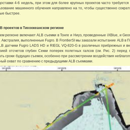
оставки 4-6 недель, при этом для более крупных проектов часто требуется
зование машинного обучения направлено на то, чтобы существенно сократи
ные быстрее.
B проектов в Тихоокеанском регионе
м регионе включают ALB съемки в Тонге и Ниуэ, проведенные iXBlue, и Geoma
 Австралия, выполненные Fugro. В FrontierSI мы заказали испытание ALB в 
LB датчики Fugro LADS HD и RIEGL VQ-820-G в различных прибрежных и в
ией отсчетов глубин Секки поперек полетных галсов (см. Рис. 2) перед
ать сроки будущих съемок, особенно при рассмотрении воздействия неблагоп
ный охват по сравнению с предыдущими ALB съемками.