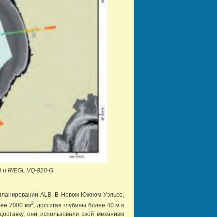
 и RIEGL VQ-820-G
м планировании ALB. В Новом Южном Уэльсе,
2
ее 7000 км
, достигая глубины более 40 м в
оставку, они использовали свой механизм