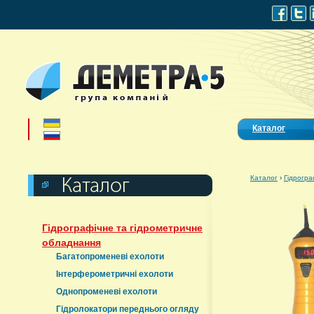
Каталог
Каталог
›
Гідрогра
Гідрографічне та гідрометричне
обладнання
Багатопроменеві ехолоти
Інтерферометричні ехолоти
Однопроменеві ехолоти
Гідролокатори переднього огляду