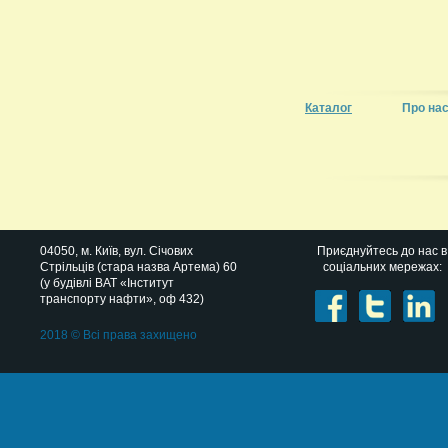
Каталог
Про на
04050
, м.
Київ
,
вул. Січових
Приєднуйтесь до нас в
Стрільців (стара назва Артема) 60
соціальних мережах:
(у будівлі ВАТ «Інститут
транспорту нафти», оф 432)
2018 © Всі права захищено