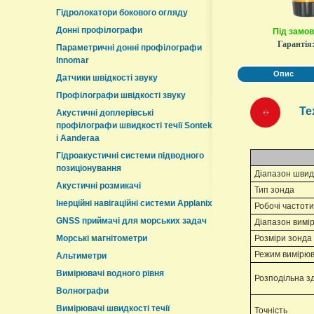
Гідролокатори бокового огляду
Донні профілографи
Під замо
Гарантія
Параметричні донні профілографи
Innomar
Опис
Датчики швідкості звуку
Профілографи швідкості звуку
Те
Акустичні доплерівські
профілографи швидкості течії Sontek
і Aanderaa
Гідроакустичні системи підводного
позиціонування
Діапазон швидк
Акустичні розмикачі
Тип зонда
Інерційні навігаційні системи Applanix
Робочі частоти
GNSS приймачі для морських задач
Діапазон вимі
Морські магнітометри
Розміри зонда 
Режим вимірю
Альтиметри
Вимірювачі водного рівня
Розподільна з
Волнографи
Вимірювачі швидкості течії
Точність