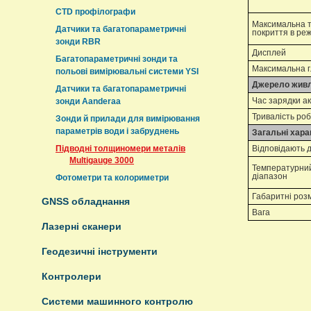
CTD профілографи
Максимальна 
Датчики та багатопараметричні
покриття в ре
зонди RBR
Дисплей
Багатопараметричні зонди та
Максимальна 
польові вимірювальні системи YSI
Джерело жив
Датчики та багатопараметричні
Час зарядки а
зонди Aanderaa
Тривалість ро
Зонди й прилади для вимірювання
параметрів води і забруднень
Загальні хара
Підводні толщиномери металів
Відповідають 
Multigauge 3000
Температурни
діапазон
Фотометри та колориметри
Габаритні роз
GNSS обладнання
Вага
Лазерні сканери
Геодезичні інструменти
Контролери
Системи машинного контролю