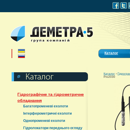
Каталог
Каталог
›
Гідрогра
Pro2030
Гідрографічне та гідрометричне
обладнання
Багатопроменеві ехолоти
Інтерферометричні ехолоти
Однопроменеві ехолоти
Гідролокатори переднього огляду