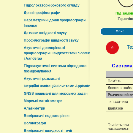
Гідролокатори бокового огляду
Донні профілографи
Під замо
Гарантія
Параметричні донні профілографи
Innomar
Опис
Датчики швідкості звуку
Профілографи швідкості звуку
Те
Акустичні доплерівські
профілографи швидкості течії Sontek
і Aanderaa
Cистема 
Гідроакустичні системи підводного
позиціонування
Акустичні розмикачі
Пам'ять
Інерційні навігаційні системи Applanix
Довжини кабел
GNSS приймачі для морських задач
Розчинений ки
Морські магнітометри
Тип датчика
Альтиметри
Діапазон
Вимірювачі водного рівня
Волнографи
Точність при
насищеності
Вимірювачі швидкості течії