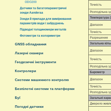
ODO200
Точність
Датчики та багатопараметричні
Розподільна з
зонди Aanderaa
Температура (
Зонди й прилади для вимірювання
параметрів води і забруднень
Діапазон
Підводні толщиномери металів
Точність
Фотометри та колориметри
Разрешение
Загальна кільк
GNSS обладнання
Діапазон
Лазерні сканери
Точність
Геодезичні інструменти
Розподільна з
Контролери
Барометр
Діапазон
Системи машинного контролю
Точність
Безпілотні системи та платформи
Розподільна з
Буї
Загальні хара
Джерело живл
Погодні датчики