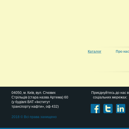
Каталог
Про на
04050
, м.
Київ
,
вул. Січових
Приєднуйтесь до нас в
Стрільців (стара назва Артема) 60
соціальних мережах:
(у будівлі ВАТ «Інститут
транспорту нафти», оф 432)
2018 © Всі права захищено