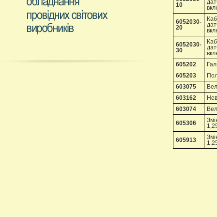
дат
10
вкл
Каб
6052030-
дат
20
вкл
Каб
6052030-
дат
30
вкл
605202
Гал
605203
Пол
603075
Вел
603162
Нев
603074
Вел
Змі
605306
1,2
Змі
605913
1,2