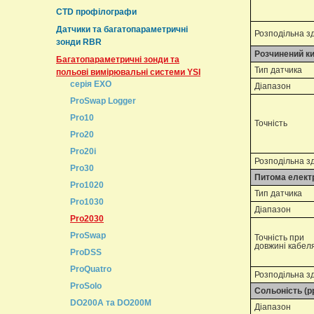
CTD профілографи
Датчики та багатопараметричні
Розподільна з
зонди RBR
Розчинений ки
Багатопараметричні зонди та
Тип датчика
польові вимірювальні системи YSI
серія EXO
Діапазон
ProSwap Logger
Pro10
Точність
Pro20
Pro20i
Розподільна з
Pro30
Питома елект
Pro1020
Тип датчика
Pro1030
Діапазон
Pro2030
ProSwap
Точність при
довжині кабел
ProDSS
ProQuatro
Розподільна з
ProSolo
Сольоність (p
DO200A та DO200M
Діапазон