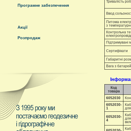
Тривалість ро
Програмне забезпечення
Ввод сольонос
Питома електр
з температур
Акції
Контрольна т
електропровід
Розпродаж
Підтримувані 
Сертифікати
Габаритні роз
Вага з батаре
Інформа
Код
товара
6052030
Кон
6052030-
Каб
1
для
Каб
6052030-
для
4
вкл
Каб
6052030-