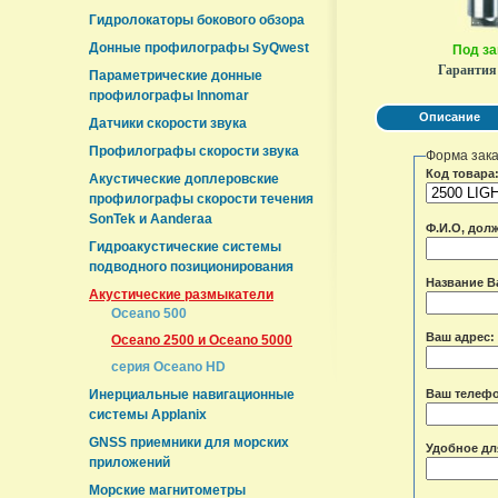
Гидролокаторы бокового обзора
Донные профилографы SyQwest
Под за
Гарантия
Параметрические донные
профилографы Innomar
Описание
Датчики скорости звука
Профилографы скорости звука
Форма зак
Код товара
Акустические доплеровские
профилографы скорости течения
SonTek и Aanderaa
Ф.И.О, дол
Гидроакустические системы
подводного позиционирования
Название В
Акустические размыкатели
Oceano 500
Ваш адрес:
Oceano 2500 и Oceano 5000
серия Oceano HD
Инерциальные навигационные
Ваш телеф
системы Applanix
GNSS приемники для морских
Удобное дл
приложений
Морские магнитометры